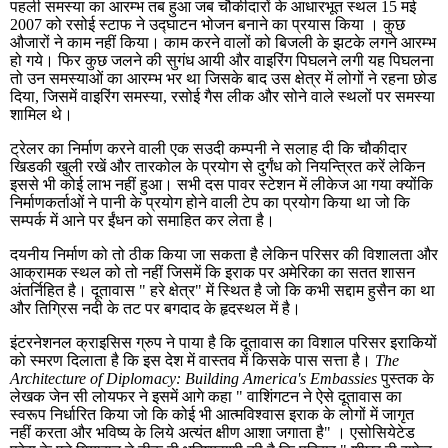
पहली समस्या का आरम्भ तब हुआ जब चौकीदारों के आधारभूत स्थल 15 मई
2007 को रसोई स्टाफ ने उद्घाटन भोजन बनाने का प्रयास किया । कुछ
औजारों ने काम नहीं किया। काम करने वालों को बिजली के झटके लगने आरम्भ
हो गये। फिर कुछ जलने की सुगंध आयी और वाइरिंग पिघलने लगी यह पिघलना
तो उन समस्याओं का आरम्भ भर था जिसके बाद उस क्षेत्र में लोगों ने रहना छोड
दिया, जिसमें वाइरिंग समस्या, रसोई गैस लीक और सोने वाले स्थलों पर समस्या
शामिल थे।
ट्रेलर का निर्माण करने वाली एक सउदी कम्पनी ने सलाह दी कि चौकीदार
खिडकी खुली रखें और तारकोल के प्रयोग से दुर्गंध को नियन्त्रित करें लेकिन
इससे भी कोई लाभ नहीं हुआ। सभी दस पावर स्टेशन में लीकेज आ गया क्योंकि
निर्माणकर्ताओं ने पानी के प्रयोग होने वाली टेप का प्रयोग किया था जो कि
सम्पर्क में आने पर ईंधन को समाहित कर लेता है।
दयनीय निर्माण को तो ठीक किया जा सकता है लेकिन परिसर की विशालता और
आक्रामक स्थल को तो नहीं जिसमें कि इराक पर अमेरिका का सतत शासन
अंतर्निहित है। दूतावास " हरे क्षेत्र" में स्थित है जो कि कभी सद्दाम हुसैन का था
और तिग्रिस नदी के तट पर बगदाद के हृदस्थल में है।
इंटरनेशनल क्राइसिस ग्रुप ने पाया है कि दूतावास का विशाल परिसर इराकियों
को स्मरण दिलाता है कि इस देश में वास्तव में किसके पास सत्ता है।
The
Architecture of Diplomacy: Building America's Embassies
पुस्तक के
लेखक जेन सी लोयफर ने इसमें आगे कहा " वाशिंगटन ने ऐसे दूतावास का
स्वरूप निर्धारित किया जो कि कोई भी आत्मविश्वास इराक के लोगों में जागृत
नहीं करता और भविष्य के लिये अत्यंत क्षीण आशा जगाता है" । एसोसियेटेड