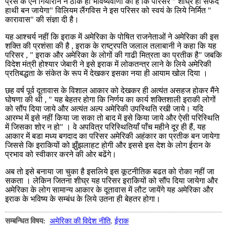
प्रेस के एने गियारान ने ठीक ही भविष्यवाणी की है कि परिसर " शीघ्र ही सफेद
हाथी बन जायेगा" विलियम लैंगविस ने इस परिसर को स्वयं के लिये निर्मित "
कारावास" की संज्ञा दी है।
यह आश्चर्य नहीं कि इराक में अमेरिका के पोषित राजनेताओं ने अमेरिका की इस
शक्ति की प्रशंसा की है , इराक के राष्ट्रपति जलाल तलाबानी ने कहा कि यह
परिसर , " इराक और अमेरिका के लोगों की गाढी मित्रता का प्रतीक है" जबकि
विदेश मंत्री होश्यार जेबारी ने इसे इराक में लोकतन्त्र लाने के लिये अमेरिकी
प्रतिबद्धता के संकेत के रूप में देखकर इसका नया ही आयाम खोल दिया ।
छह वर्ष पूर्व दूतावास के विशाल आकार को देखकर ही अत्यंत असहज होकर मैंने
घोषणा की थी , " यह बेहतर होगा कि निर्णय का कार्य शक्तिशाली इराकी लोगों
को सौंप दिया जाये और अत्यंत अल्प अमेरिकी उपस्थिति रखी जाये। यदि
आरम्भ में इसे नहीं किया जा सका तो बाद में इसे किया जाये और ऐसी परिस्थिति
में जिसका शोर न हो" । वे अपवित्र परिस्थितियाँ पाँच महीने दूर ही हैं, यह
आकार में बडा मध्य बगदाद का परिसर अमेरिकी अहंकार का प्रतीक बन जायेगा
जिससे कि इराकियों को झुँझलाहट होगी और इससे इस देश के लोग ईरान के
प्रभाव को स्वीकार करने की ओर बढेंगे।
अब तो इसे बनाया जा चुका है इसलिये इस कूटनीतिक बढत को रोका नहीं जा
सकता । लेकिन जितना शीघ्र यह परिसर इराकियों को सौंप दिया जायेगा और
अमेरिका के लोग सामान्य आकार के दूतावास में लौट जायेंगे यह अमेरिका और
इराक के भविष्य के सम्बंध के लिये उतना ही बेहतर होगा।
सम्बन्धित विषय:
अमेरिका की विदेश नीति
,
ईराक