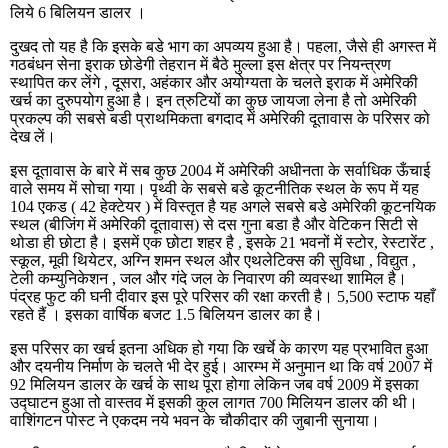
लिये 6 बिलियन डालर ।
दुखद तो यह है कि इसके बडे भाग का अपव्यय हुआ है। पहला, जैसे ही अगस्त में
गठबंधन सेना इराक छोडेगी तेहरान में बैठे मुल्ला इस क्षेत्र पर नियन्त्रण
स्थापित कर लेंगे , दूसरा, अहंकार और अयोग्यता के चलते इराक में अमेरिकी
खर्च का दुरुपयोग हुआ है। इन त्रुटियों का कुछ जायजा लेना है तो अमेरिकी
प्रकल्प की सबसे बडी प्राथमिकता बगदाद में अमेरिकी दूतावास के परिसर को
देख लें।
इस दूतावास के बारे में सब कुछ 2004 में अमेरिकी अधीनता के सर्वाधिक ऊँचाई
वाले समय में सोचा गया। पृथ्वी के सबसे बडे कूटनीतिक स्थल के रूप में यह
104 एकड ( 42 हेक्टेयर ) में विस्तृत है यह अगले सबसे बडे अमेरिकी कूटनयिक
स्थल (बीजिंग में अमेरिकी दूतावास) से दस गुना बडा है और वेटिकन सिटी से
थोडा ही छोटा है। इसमें एक छोटा शहर है , इसके 21 भवनों में स्टोर, रेस्टारेंट ,
स्कूल, मूवी थियेटर, अग्नि शमन स्थल और एथलेटिक्स की सुविधा , विद्युत ,
टेली कम्युनिकेशन , जल और गंदे जल के निवारण की व्यवस्था शामिल है।
पंद्रह फुट की घनी दीवार इस पूरे परिसर की रक्षा करती है। 5,500 स्टाफ यहाँ
रहते हैं । इसका वार्षिक बजट 1.5 बिलियन डालर का है।
इस परिसर का खर्च इतना अधिक हो गया कि खर्चे के कारण यह प्रभावित हुआ
और दयनीय निर्माण के चलते भी देर हुई। आरम्भ में अनुमान था कि वर्ष 2007 में
92 मिलियन डालर के खर्च के साथ पूरा होगा लेकिन जब वर्ष 2009 में इसका
उद्घाटन हुआ तो वास्तव में इसकी कुल लागत 700 मिलियन डालर की थी।
वाशिंगटन पोस्ट ने एकदम नये भवन के चौकीदार की जुबानी सुनाया।