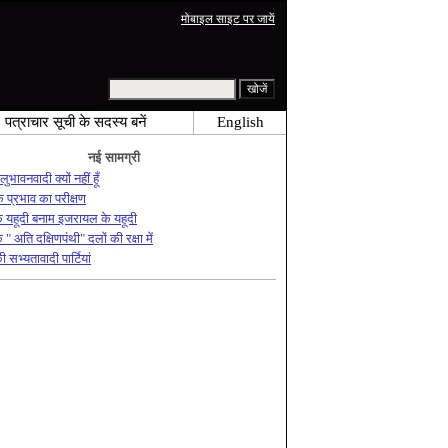
मोबाइल साइट पर जायें
पत्राचार सूची के सदस्य बनें
English
नई सामग्री
लुभावनवादी क्यों नहीं हूँ
 प्रभाव का परीक्षण
के यहूदी बनाम इजरायल के यहूदी
े " अति दक्षिणपंथी" दलों की रक्षा में
ी सभ्यतावादी पार्टियां