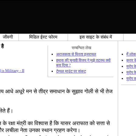
जीवनी
मिडिल ईस्ट फोरम
इस साइट के संबंध में
है
सम्बन्धित लेख
अराजकता से घिरता इजरायल
मैं लोक
हमास की चुनावी विजय ने मुझे तटस्थ क्यों
क़तर के
बना दिया ?
यूरोप 
is Military - II
टेम्पल माउंट पर संकट
यूरोप क
यूरोप क
य आधे अधूरे मन से तीव्र समाधान के सुझाव गोली से भी तेज
ते हैं।
े रक्षा मंत्री का विश्वास है कि यासर अराफात को सत्ता से
 और लचीला नेता उनका स्थान ग्रहण करेगा।