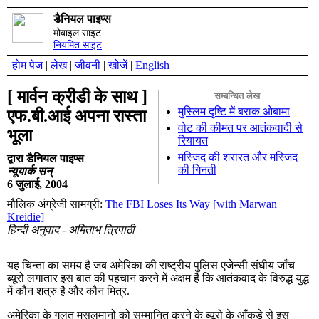
डैनियल पाइप्स
मोबाइल साइट
नियमित साइट
होम पेज
|
लेख
|
जीवनी
|
खोजें
|
English
[ मार्वन क्रीडी के साथ ]
सम्बन्धित लेख
मुस्लिम दृष्टि में बराक ओबामा
एफ.बी.आई अपना रास्ता
वोट की कीमत पर आतंकवादी से
भूला
रियायत
मस्जिद की शरारत और मस्जिद
द्वारा डैनियल पाइप्स
की गिनती
न्यूयार्क सन्
6 जुलाई, 2004
मौलिक अंग्रेजी सामग्री:
The FBI Loses Its Way [with Marwan
Kreidie]
हिन्दी अनुवाद - अमिताभ त्रिपाठी
यह चिन्ता का समय है जब अमेरिका की राष्ट्रीय पुलिस एजेन्सी संघीय जाँच
ब्यूरो लगातार इस बात की पहचान करने में अक्षम है कि आतंकवाद के विरुद्ध युद्ध
में कौन शत्रु है और कौन मित्र.
अमेरिका के गलत मुसलमानों को सम्मानित करने के ब्यूरो के आँकड़े से इस