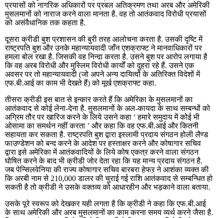
प्रयासों को नागरिक अधिकारों पर प्रबल अतिक्रमण तथा अरब और अमेरिकी
मुसलमानों को नाराज करने वाला मानता है. वह तो आतंकवाद विरोधी प्रयासों
को असंवैधानिक तक कहता है.
दूसरा क्रीडी बुश प्रशासन की बुरी तरह आलोचना करता है. उसकी दृष्टि में
राष्ट्रपति बुश और उनके महान्यायवादी जाँन एशक्राफ्ट ने मानवाधिकारों पर
हमला बोल रखा है. जिसकी वह निन्दा करता है. उसने बुश पर आरोप लगाया है
कि वह अरब विरोधी और मुस्लिम विरोधी कार्यों को दुहरा रहे हैं. उसने एक
अवसर पर तो महान्यायवादी (जो अपने अन्य दायित्वों के अतिरिक्त विदेशों में
एफ.बी.आई का काम भी देखते हैं) को मूर्ख एशक्राफ्ट कहा.
तीसरा क्रीडी इस बात से इन्कार करते हैं कि अमेरिका के मुसलमानों का
आतंकवाद से कोई लेना-देना है. मुसलमानों के अल-कायदा के साथ सम्बन्धों को
अग्रिम तौर पर खारिज करने के लिये उसने कहा ‘ हमारे समुदाय में कोई भी
ओसामा का समर्थन नहीं करता ’ और कहा कि वह एफ.बी.आई और कितनी
सहायता कर सकता है. राष्ट्रपति बुश द्वारा इस्लामी प्रदाय संगठन होली लैण्ड
फाउण्डेशन को बन्द करने के आदेश पर हस्ताक्षर करने और कोषागार सचिव
द्वारा इसे अमेरिका में आतंकवादियों के लिये कोष एकत्र करने वाला संगठन
घोषित करने के बाद भी क्रीडी जोर देता रहा कि यह मान्य प्रदाय संगठन है.
जब पेन्सिलवेनिया की राज्य कोषागार सचिव बारबरा हेफऱ ने आशंका व्यक्त की
कि अरबी नाम से 210,000 डालर की चुराई गई राशि आतंकवाद से सम्बन्धित हो
सकती है तो क्रीडी ने उसके वक्तव्य को आधारहीन और भड़काने वाला बताया.
उसके पूरे स्वरूप को देखकर यही लगता है कि क्रीडी ने कहा कि एफ.बी.आई
के साथ अमेरिकी और अरब मुसलमानों का काम करना समय व्यर्थ करने जैसा है.